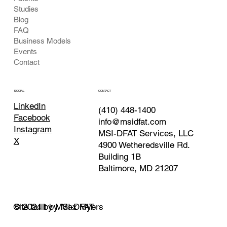
Studies
Blog
FAQ
Business Models
Events
Contact
CONTACT
SOCIAL
LinkedIn
(410) 448-1400
Facebook
info@msidfat.com
Instagram
MSI-DFAT Services, LLC
X
4900 Wetheredsville Rd.
Building 1B
Baltimore, MD 21207
© 2024 by MSI-DFAT.
Site built by Max Myers