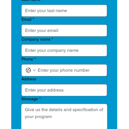
Microphone Placement in DFAN Testing
Email
*
Company name
*
Phone
*
Address
Message
*